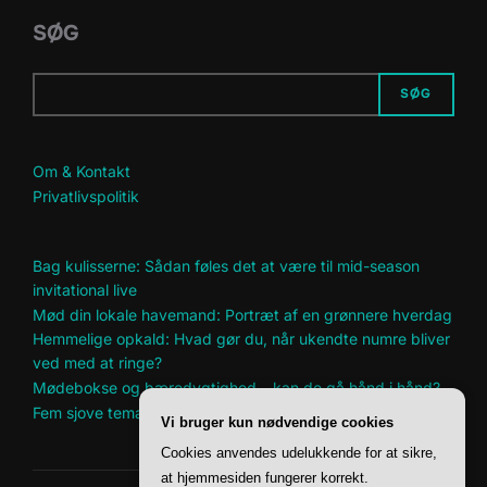
SØG
SØG
Om & Kontakt
Privatlivspolitik
Bag kulisserne: Sådan føles det at være til mid-season
invitational live
Mød din lokale havemand: Portræt af en grønnere hverdag
Hemmelige opkald: Hvad gør du, når ukendte numre bliver
ved med at ringe?
Mødebokse og bæredygtighed – kan de gå hånd i hånd?
Fem sjove temaer til årets firmafest
Vi bruger kun nødvendige cookies
Cookies anvendes udelukkende for at sikre,
at hjemmesiden fungerer korrekt.