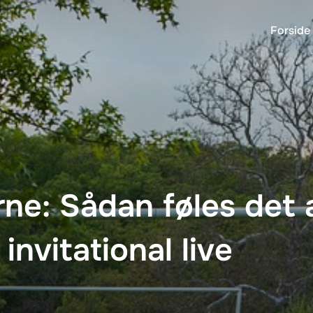
Forside
rne: Sådan føles det a
nvitational live