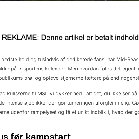
bedste hold og tusindvis af dedikerede fans, når Mid-Season
likke på e-sportens kalender. Men hvordan føles det egentli
ublikums brøl og opleve stjernerne tættere på end nogensi
ag kulisserne til MSI. Vi dykker ned i alt det, du ikke ser 
e intense øjeblikke, der gør turneringen uforglemmelig. Gør 
ne udenfor rampelyset og få et unikt indblik i, hvad der gør
us før kampstart