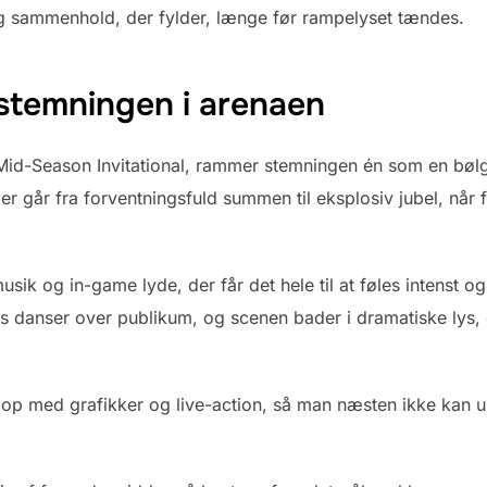
og sammenhold, der fylder, længe før rampelyset tændes.
 stemningen i arenaen
 Mid-Season Invitational, rammer stemningen én som en bølg
r går fra forventningsfuld summen til eksplosiv jubel, når 
ik og in-game lyde, der får det hele til at føles intenst o
ts danser over publikum, og scenen bader i dramatiske lys, 
 med grafikker og live-action, så man næsten ikke kan und