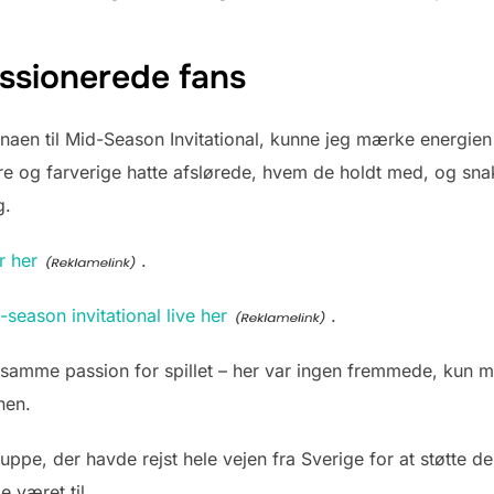
ssionerede fans
renaen til Mid-Season Invitational, kunne jeg mærke energie
re og farverige hatte afslørede, hvem de holdt med, og sna
g.
r her
.
eason invitational live her
.
en samme passion for spillet – her var ingen fremmede, kun m
nen.
uppe, der havde rejst hele vejen fra Sverige for at støtte d
e været til.