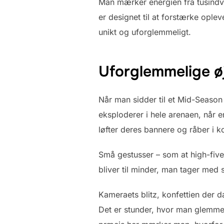
Man mærker energien fra tusindvis
er designet til at forstærke opl
unikt og uforglemmeligt.
Uforglemmelige øj
Når man sidder til et Mid-Season I
eksploderer i hele arenaen, når en
løfter deres bannere og råber i ko
Små gestusser – som at high-fiv
bliver til minder, man tager med 
Kameraets blitz, konfettien der da
Det er stunder, hvor man glemmer 