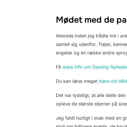
Mødet med de pa
Allerede inden jeg trådte ind i a
samlet sig udenfor. Trøjer, banne
engelsk og en række andre spro
Få
mere info om Gaming Nyhede
Du kan læse meget
mere om Mid-s
Det var tydeligt, at alle delte d
opleve de største stjerner på sce
Jeg faldt hurtigt i snak med en gr
stolt om tidligere events, de havd