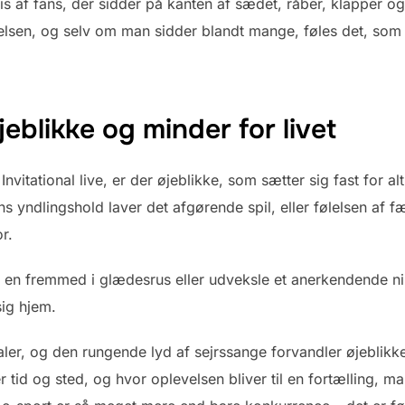
 af fans, der sidder på kanten af sædet, råber, klapper og
evelsen, og selv om man sidder blandt mange, føles det, som
eblikke og minder for livet
nvitational live, er der øjeblikke, som sætter sig fast for al
s yndlingshold laver det afgørende spil, eller følelsen af fæ
r.
e en fremmed i glædesrus eller udveksle et anerkendende 
sig hjem.
ler, og den rungende lyd af sejrssange forvandler øjeblikket 
tid og sted, og hvor oplevelsen bliver til en fortælling, man