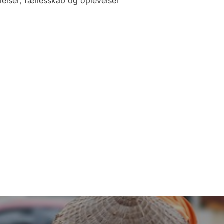
elser, fællesskab og oplevelser