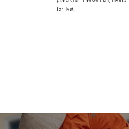
præcis her mærker man, hvorfor e
for livet.
Indlægsnavigation