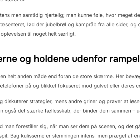
tens men samtidig hjertelig; man kunne føle, hvor meget det
ræsenteret, lød der jubelbrøl og kampråb fra alle sider, og 
plevelsen til noget helt særligt.
lerne og holdene udenfor rampe
en helt anden måde end foran de store skærme. Her bevæger
telefoner på og blikket fokuseret mod gulvet eller deres 
g diskuterer strategier, mens andre griner og prøver at løs
 også det stærke fællesskab, der binder dem sammen – uans
end man forestiller sig, når man ser dem på scenen, og det 
pil. Bag kulisserne er stemningen intens, men præget af en 