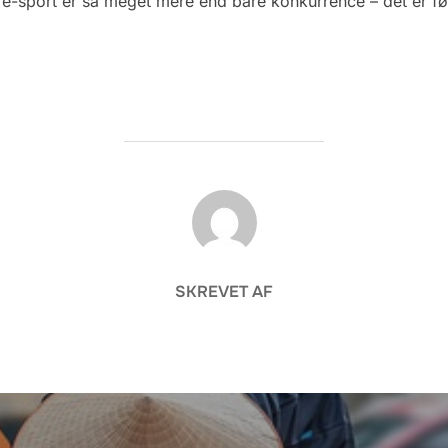
-sport er så meget mere end bare konkurrence – det er føl
FORFATTER
SKREVET AF