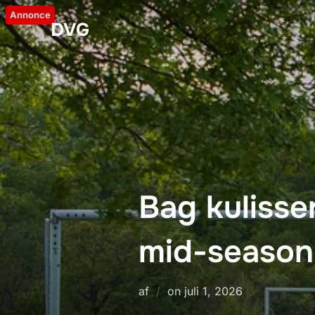
Videre
Annonce
DVG
til
indhold
Bag kulisse
mid-season i
Udgivet
af
on
juli 1, 2026
d.