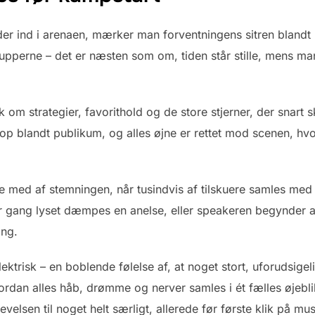
der ind i arenaen, mærker man forventningens sitren blandt 
upperne – det er næsten som om, tiden står stille, mens ma
m strategier, favorithold og de store stjerner, der snart s
 op blandt publikum, og alles øjne er rettet mod scenen, hv
ive med af stemningen, når tusindvis af tilskuere samles med
r gang lyset dæmpes en anelse, eller speakeren begynder at t
ang.
ktrisk – en boblende følelse af, at noget stort, uforudsigel
vordan alles håb, drømme og nerver samles i ét fælles øjebl
elsen til noget helt særligt, allerede før første klik på muse