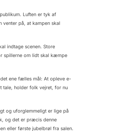
publikum. Luften er tyk af
n venter på, at kampen skal
kal indtage scenen. Store
or spillerne om lidt skal kæmpe
 det ene fælles mål: At opleve e-
ale, holder folk vejret, for nu
igt og uforglemmeligt er lige på
ik, og det er præcis denne
n eller første jubelbrøl fra salen.