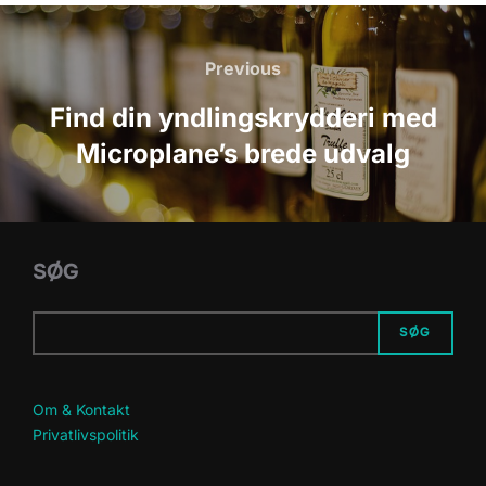
Indlægsnavigation
Previous
Previous
Find din yndlingskrydderi med
Microplane’s brede udvalg
SØG
SØG
Om & Kontakt
Privatlivspolitik