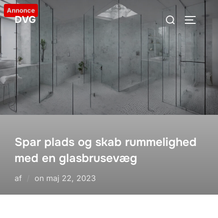
Videre
Annonce
Søg
DVG
til
SLÅ NA
efter:
indhold
Spar plads og skab rummelighed
med en glasbrusevæg
Udgivet
af
on
maj 22, 2023
d.