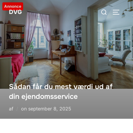
Videre
Annonce
Søg
DVG
til
SLÅ NA
efter:
indhold
Sådan får du mest værdi ud af
din ejendomsservice
Udgivet
af
on
september 8, 2025
d.