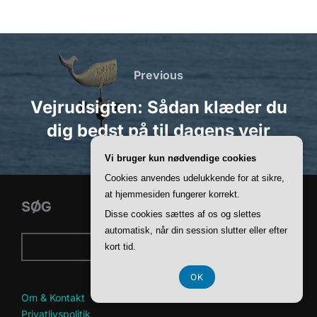
Indlægsnavigation
Previous
Previous
Vejrudsigten: Sådan klæder du
dig bedst på til dagens vejr
Vi bruger kun nødvendige cookies
Cookies anvendes udelukkende for at sikre,
at hjemmesiden fungerer korrekt.
SØG
Disse cookies sættes af os og slettes
automatisk, når din session slutter eller efter
SØG
kort tid.
OK
Om & Kontakt
Privatlivspolitik