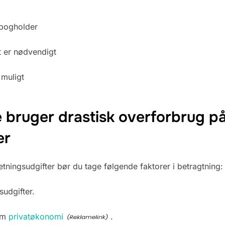
 bogholder
et er nødvendigt
 muligt
 bruger drastisk overforbrug p
er
tningsudgifter bør du tage følgende faktorer i betragtning:
sudgifter.
 om
privatøkonomi
.