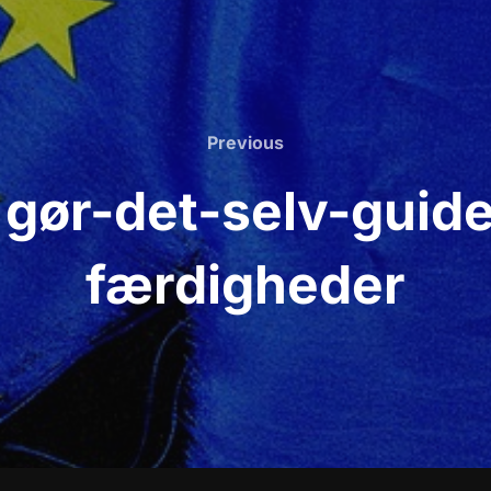
Previous
Previous
 gør-det-selv-guid
færdigheder