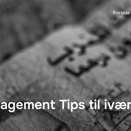
Forside
gement Tips til ivæ