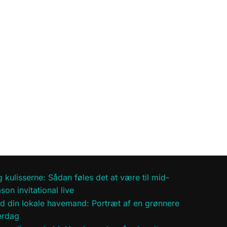
 kulisserne: Sådan føles det at være til mid-
son invitational live
d din lokale havemand: Portræt af en grønnere
erdag