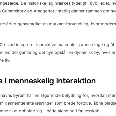
gesæde. De historiske lag mærkes tydeligt i bybilledet, h
om Gammeltorv og Amagertorv stadig danner rammen om hve
te årtier gennemgået en markant forvandling, hvor modern
stad integrerer innovative materialer, grønne tage og åbne 
ellem det gamle og det nye opstår en dynamisk by, hvor ar
e liv.
e i menneskelig interaktion
enhavns byrum har en afgørende betydning for, hvordan m
m gennemtænkte løsninger som brede fortove, åbne pladse
omne til at opholde sig – både alene og i fællesskab.