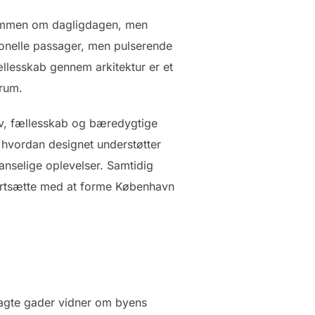
 rammen om dagligdagen, men
tionelle passager, men pulserende
ællesskab gennem arkitektur er et
trum.
liv, fællesskab og bæredygtige
 hvordan designet understøtter
anselige oplevelser. Samtidig
fortsætte med at forme København
lagte gader vidner om byens