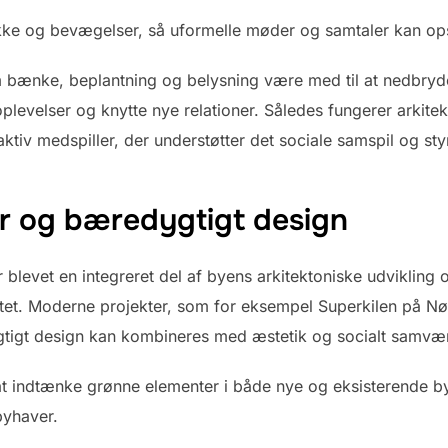
ikke og bevægelser, så uformelle møder og samtaler kan op
 bænke, beplantning og belysning være med til at nedbryde 
plevelser og knytte nye relationer. Således fungerer arkite
tiv medspiller, der understøtter det sociale samspil og st
r og bæredygtigt design
blevet en integreret del af byens arkitektoniske udvikling 
sitet. Moderne projekter, som for eksempel Superkilen på 
gtigt design kan kombineres med æstetik og socialt samvæ
 at indtænke grønne elementer i både nye og eksisterende b
byhaver.