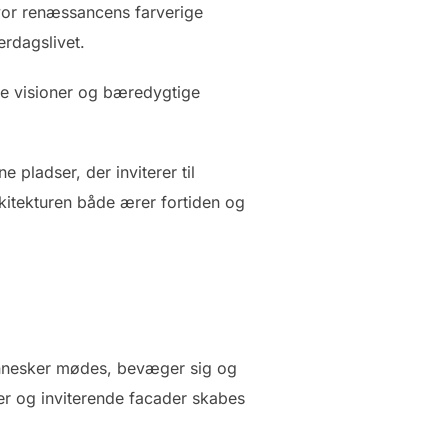
vor renæssancens farverige
rdagslivet.
e visioner og bæredygtige
pladser, der inviterer til
kitekturen både ærer fortiden og
ennesker mødes, bevæger sig og
r og inviterende facader skabes