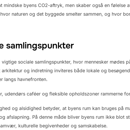
il at mindske byens CO2-aftryk, men skaber også en følelse a
y, hvor naturen og det byggede smelter sammen, og hvor borg
e samlingspunkter
vigtige sociale samlingspunkter, hvor mennesker mødes på
kitektur og indretning inviteres både lokale og besøgende t
ler langs havnefronten.
, udendørs caféer og fleksible opholdszoner rammerne for
ighed og alsidighed betyder, at byens rum kan bruges på m
g og afslapning. På denne måde bliver byens rum ikke blot 
 samvær, kulturelle begivenheder og samskabelse.