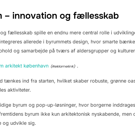
 – innovation og fællesskab
 og fællesskab spille en endnu mere central rolle i udviklin
 integreres allerede i byrummets design, hvor smarte bænke, 
, ophold og samarbejde på tværs af aldersgrupper og kulturer
om arkitekt københavn
.
 tænkes ind fra starten, hvilket skaber robuste, grønne oas
les aktiviteter.
dige byrum og pop-up-løsninger, hvor borgerne inddrages a
fremtidens byrum ikke kun arkitektonisk nyskabende, men og
e og udvikle sig.