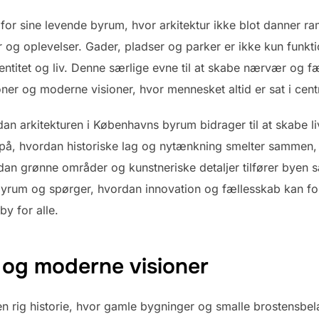
for sine levende byrum, hvor arkitektur ikke blot danner
ær og oplevelser. Gader, pladser og parker er ikke kun funk
ntitet og liv. Denne særlige evne til at skabe nærvær og f
tioner og moderne visioner, hvor mennesket altid er sat i cen
rdan arkitekturen i Københavns byrum bidrager til at skabe 
 på, hvordan historiske lag og nytænkning smelter sammen,
dan grønne områder og kunstneriske detaljer tilfører byen s
s byrum og spørger, hvordan innovation og fællesskab kan 
y for alle.
 og moderne visioner
n rig historie, hvor gamle bygninger og smalle brostensbe