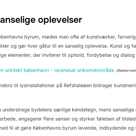
sanselige oplevelser
enhavns byrum, mødes man ofte af kunstværker, farverige
akter og gør hver gåtur til en sanselig oplevelse. Kunst og f
tige elementer, der inviterer til ophold, fordybelse og dial
m arkitekt københavn – iscenesat ankomstområde
ebro til lysinstallationer på Refshaleøen bidrager kunstneris
 understrege bydelens særlige kendetegn, mens sanselige 
erbede, engagerer flere sanser og styrker følelsen af tilst
med til at gøre Københavns byrum levende, indbydende og i