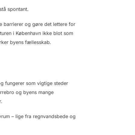
stå spontant.
barrierer og gøre det lettere for
kturen i København ikke blot som
yrker byens fællesskab.
og fungerer som vigtige steder
Nørrebro og byens mange
r.
yrum – lige fra regnvandsbede og