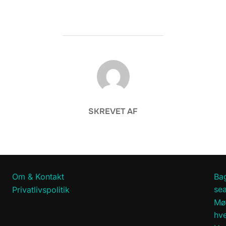
FORFATTER
SKREVET AF
Om & Kontakt
Bag
sea
Privatlivspolitik
Mø
hv