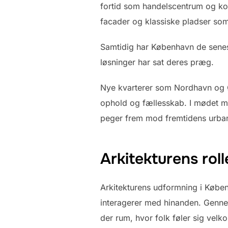
fortid som handelscentrum og kon
facader og klassiske pladser s
Samtidig har København de senes
løsninger har sat deres præg.
Nye kvarterer som Nordhavn og Øre
ophold og fællesskab. I mødet m
peger frem mod fremtidens urban
Arkitekturens roll
Arkitekturens udformning i Køb
interagerer med hinanden. Genne
der rum, hvor folk føler sig velk