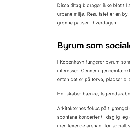
Disse tiltag bidrager ikke blot t
urbane miljø. Resultatet er en b
grønne pauser i hverdagen.
Byrum som social
I København fungerer byrum som 
interesser. Gennem gennemtænkt ar
enten det er på torve, pladser el
Her skaber bænke, legeredskaber
Arkitekternes fokus på tilgængel
spontane koncerter til daglig le
men levende arenaer for socialt