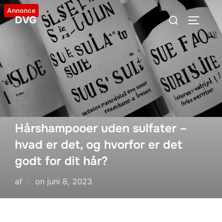
Videre
Annonce
Søg
DVG
til
SLÅ NA
efter:
indhold
Hårshampooer uden sulfater –
hvad er det, og hvorfor er det
godt for dit hår?
Udgivet
af
on
juni 8, 2023
d.