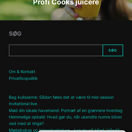
Profi Cooks juicere
SØG
SØG
Om & Kontakt
Privatlivspolitik
Bag kulisserne: Sådan føles det at være til mid-season
invitational live
Mød din lokale havemand: Portræt af en grønnere hverdag
Hemmelige opkald: Hvad gør du, når ukendte numre bliver
ved med at ringe?
Mødebokse og bæredygtighed – kan de gå hånd i hånd?