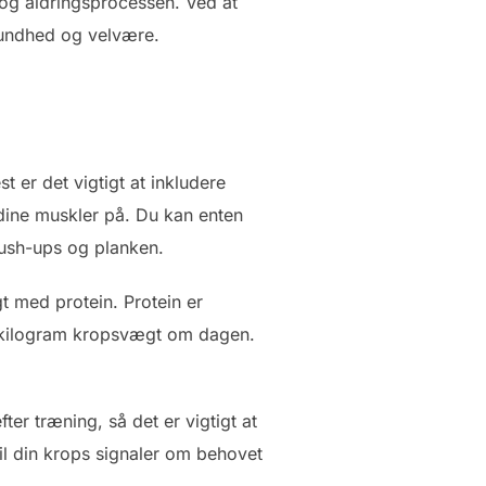
t og aldringsprocessen. Ved at
sundhed og velvære.
 er det vigtigt at inkludere
 dine muskler på. Du kan enten
push-ups og planken.
gt med protein. Protein er
. kilogram kropsvægt om dagen.
er træning, så det er vigtigt at
til din krops signaler om behovet