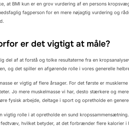
uske, at BMI kun er en grov vurdering af en persons kropsvæ
dhedsfaglig fagperson for en mere nøjagtig vurdering og rå
d.
for er det vigtigt at måle?
g del af at forstå og tolke resultaterne fra en kropsanalys
og det spiller en afgørende rolle i vores generelle helbre
sse er vigtig af flere årsager. For det første er musklerne
teter. Jo mere muskelmasse vi har, desto stærkere og mere 
føre fysisk arbejde, deltage i sport og opretholde en generelt 
 vigtig rolle i at opretholde en sund kropssammensætning.
edtvæv, hvilket betyder, at det forbrænder flere kalorier i h