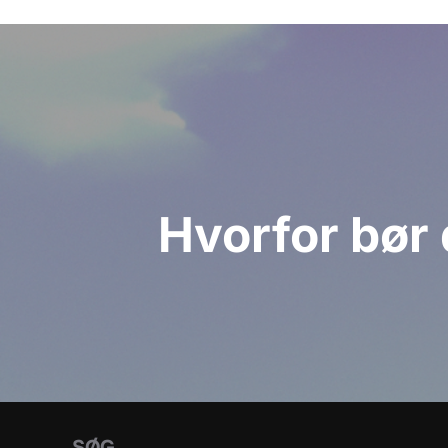
Indlægsnavigation
Hvorfor bør
SØG