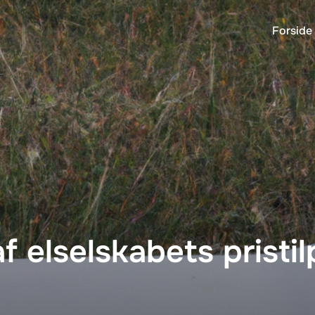
Forside
f elselskabets pristi