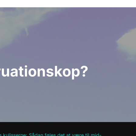
ruationskop?
 kulisserne: Sådan føles det at være til mid-