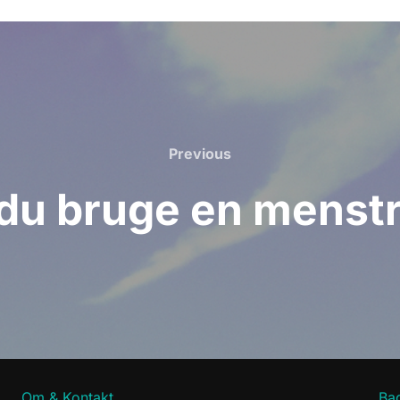
Previous
Previous
 du bruge en menst
Om & Kontakt
Bag