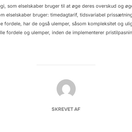
ategi, som elselskaber bruger til at øge deres overskud og øg
om elselskaber bruger: timedagtarif, tidsvariabel prissætni
e fordele, har de også ulemper, såsom kompleksitet og uli
alle fordele og ulemper, inden de implementerer pristilpasni
FORFATTER
SKREVET AF