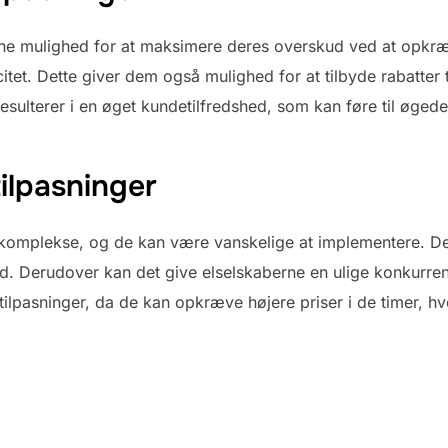
erne mulighed for at maksimere deres overskud ved at opkræv
itet. Dette giver dem også mulighed for at tilbyde rabatter t
resulterer i en øget kundetilfredshed, som kan føre til øged
ilpasninger
komplekse, og de kan være vanskelige at implementere. Det
. Derudover kan det give elselskaberne en ulige konkurren
stilpasninger, da de kan opkræve højere priser i de timer, 