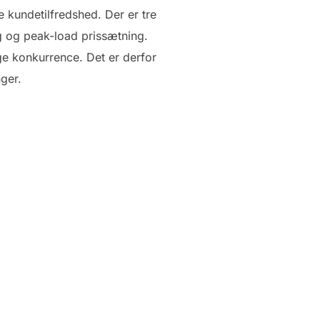
e kundetilfredshed. Der er tre
ng og peak-load prissætning.
ge konkurrence. Det er derfor
nger.