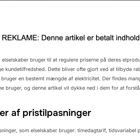
m elselskaber bruger til at regulere priserne på deres elpro
undetilfredshed. Dette bliver ofte gjort ved at tilbyde rab
 bruger en bestemt mængde af elektricitet. Der findes mange
ne bruger, og denne artikel vil dykke ned i dem for at forst
er af pristilpasninger
asninger, som elselskaber bruger: timedagtarif, tidsvariabel