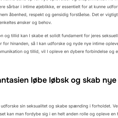
re sårbar i intime øjeblikke, er essentielt for at kunne udfo
nnem åbenhed, respekt og gensidig forståelse. Det er vigtig
 enkeltes ønsker og behov.
og tillid kan I skabe et solidt fundament for jeres seksuel
r for hinanden, så I kan udforske og nyde nye intime oplev
mmunikation og tillid, vil I opleve en dybere forbindelse og e
fantasien løbe løbsk og skab nye 
t udforske sin seksualitet og skabe spænding i forholdet. Ve
set kan man fordybe sig i en helt anden rolle og opleve en he