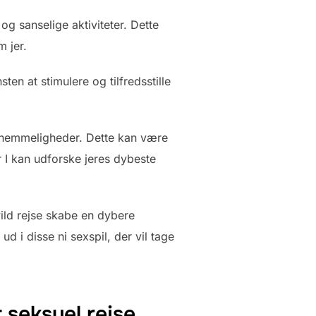
g sanselige aktiviteter. Dette
m jer.
n at stimulere og tilfredsstille
g hemmeligheder. Dette kan være
r I kan udforske jeres dybeste
ild rejse skabe en dybere
d i disse ni sexspil, der vil tage
t seksuel rejse