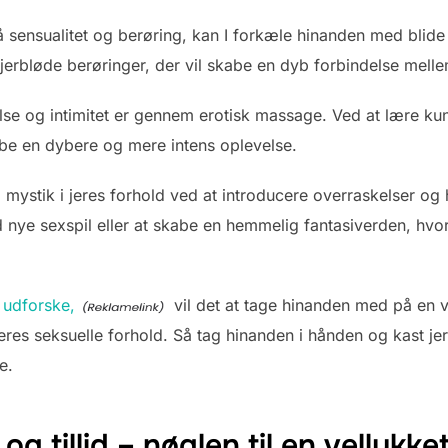
 sensualitet og berøring, kan I forkæle hinanden med blide o
fjerbløde berøringer, der vil skabe en dyb forbindelse melle
 og intimitet er gennem erotisk massage. Ved at lære kunste
be en dybere og mere intens oplevelse.
mystik i jeres forhold ved at introducere overraskelser o
 nye sexspil eller at skabe en hemmelig fantasiverden, hvo
t udforske,
vil det at tage hinanden med på en v
es seksuelle forhold. Så tag hinanden i hånden og kast jer u
e.
g tillid – nøglen til en vellykke