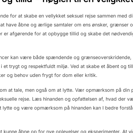
ende for at skabe en vellykket seksuel rejse sammen med di
igt at have åbne og ærlige samtaler om ens ønsker, grænser 
artner er afgørende for at opbygge tillid og skabe det nødve
encer kan være både spændende og grænseoverskridende, me
i et trygt og respektfuldt miljø. Ved at skabe et åbent og til
er og behov uden frygt for dom eller kritik.
om at tale, men også om at lytte. Vær opmærksom på din p
seksuelle rejse. Læs hinanden og opfattelsen af, hvad der 
t lytte og være opmærksom på hinanden kan I bedre forstå o
 at kunne åbne op for nye oplevelser og eksperimenter. At vi