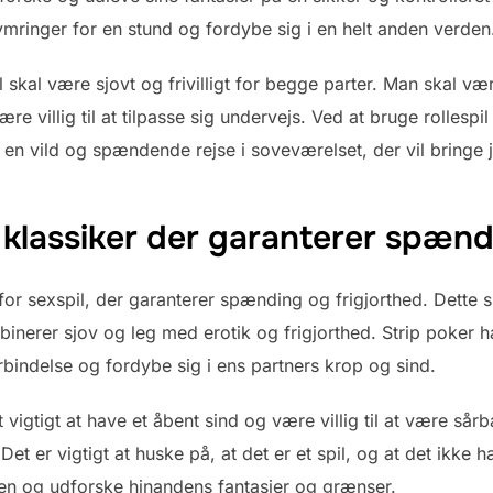
mringer for en stund og fordybe sig i en helt anden verden
pil skal være sjovt og frivilligt for begge parter. Man skal v
 villig til at tilpasse sig undervejs. Ved at bruge rollespil
 en vild og spændende rejse i soveværelset, der vil bringe
n klassiker der garanterer spænd
 for sexspil, der garanterer spænding og frigjorthed. Dette s
binerer sjov og leg med erotik og frigjorthed. Strip poker 
bindelse og fordybe sig i ens partners krop og sind.
 vigtigt at have et åbent sind og være villig til at være sårba
 er vigtigt at huske på, at det er et spil, og at det ikke h
n og udforske hinandens fantasier og grænser.