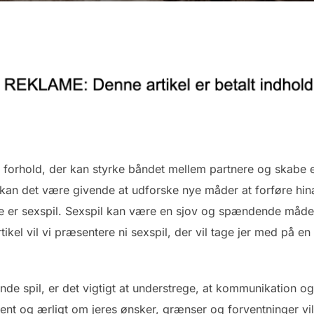
et forhold, der kan styrke båndet mellem partnere og skabe e
an det være givende at udforske nye måder at forføre hi
ette er sexspil. Sexspil kan være en sjov og spændende måde
ikel vil vi præsentere ni sexspil, der vil tage jer med på en
e spil, er det vigtigt at understrege, at kommunikation og t
åbent og ærligt om jeres ønsker, grænser og forventninger vi