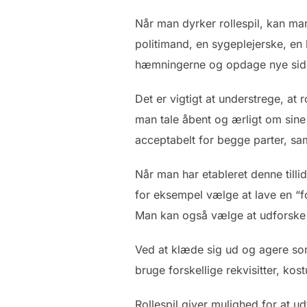
Når man dyrker rollespil, kan ma
politimand, en sygeplejerske, en
hæmningerne og opdage nye sider 
Det er vigtigt at understrege, at 
man tale åbent og ærligt om sine 
acceptabelt for begge parter, sam
Når man har etableret denne till
for eksempel vælge at lave en “f
Man kan også vælge at udforske f
Ved at klæde sig ud og agere so
bruge forskellige rekvisitter, k
Rollespil giver mulighed for at 