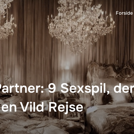
Forside
artner: 9 Sexspil, der
en Vild Rejse