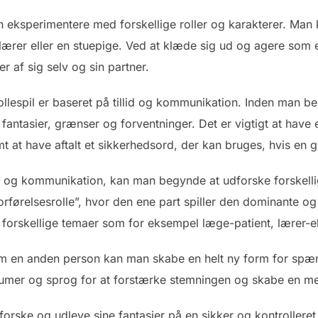
n eksperimentere med forskellige roller og karakterer. Ma
 lærer eller en stuepige. Ved at klæde sig ud og agere som
af sig selv og sin partner.
rollespil er baseret på tillid og kommunikation. Inden man be
fantasier, grænser og forventninger. Det er vigtigt at have e
t at have aftalt et sikkerhedsord, der kan bruges, hvis en 
id og kommunikation, kan man begynde at udforske forskelli
orførelsesrolle”, hvor den ene part spiller den dominante 
orskellige temaer som for eksempel læge-patient, lærer-ele
m en anden person kan man skabe en helt ny form for spæn
ostumer og sprog for at forstærke stemningen og skabe en me
udforske og udleve sine fantasier på en sikker og kontrolle