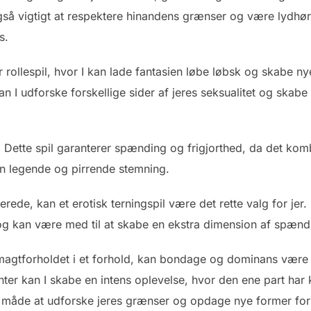
også vigtigt at respektere hinandens grænser og være lydhør
s.
 rollespil, hvor I kan lade fantasien løbe løbsk og skabe ny
 kan I udforske forskellige sider af jeres seksualitet og sk
. Dette spil garanterer spænding og frigjorthed, da det komb
e en legende og pirrende stemning.
erede, kan et erotisk terningspil være det rette valg for jer.
g kan være med til at skabe en ekstra dimension af spænd
magtforholdet i et forhold, kan bondage og dominans være 
er kan I skabe en intens oplevelse, hvor den ene part har
n måde at udforske jeres grænser og opdage nye former for