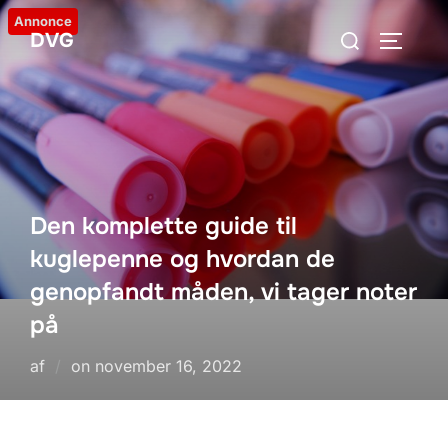
Videre
Annonce
Søg
DVG
til
SLÅ NA
efter:
indhold
Den komplette guide til
kuglepenne og hvordan de
genopfandt måden, vi tager noter
på
Udgivet
af
on
november 16, 2022
d.