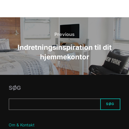
Indlægsnavigation
Previous
Previous
Indretningsinspiration til dit
hjemmekontor
SØG
SØG
Om & Kontakt