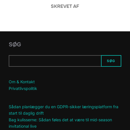
SKREVET AF
SØG
SØG
Om & Kontakt
Privatlivspolitik
Sådan planlægger du en GDPR-sikker læringsplatform fra
start til daglig drift
Bag kulisserne: Sådan føles det at være til mid-season
invitational live