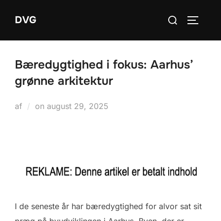
Videre
Søg
DVG
til
SLÅ NA
efter:
indhold
Bæredygtighed i fokus: Aarhus’
grønne arkitektur
Udgivet
af
on
august 29, 2025
d.
I de seneste år har bæredygtighed for alvor sat sit