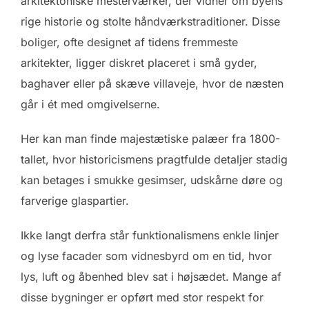
arkitektoniske mesterværker, der vidner om byens
rige historie og stolte håndværkstraditioner. Disse
boliger, ofte designet af tidens fremmeste
arkitekter, ligger diskret placeret i små gyder,
baghaver eller på skæve villaveje, hvor de næsten
går i ét med omgivelserne.
Her kan man finde majestætiske palæer fra 1800-
tallet, hvor historicismens pragtfulde detaljer stadig
kan betages i smukke gesimser, udskårne døre og
farverige glaspartier.
Ikke langt derfra står funktionalismens enkle linjer
og lyse facader som vidnesbyrd om en tid, hvor
lys, luft og åbenhed blev sat i højsædet. Mange af
disse bygninger er opført med stor respekt for