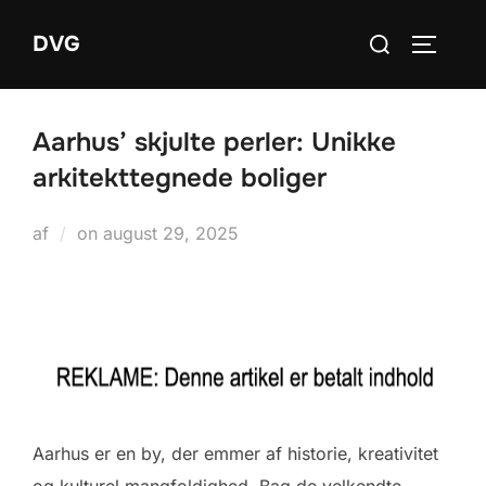
Videre
Søg
DVG
til
SLÅ NA
efter:
indhold
Aarhus’ skjulte perler: Unikke
arkitekttegnede boliger
Udgivet
af
on
august 29, 2025
d.
Aarhus er en by, der emmer af historie, kreativitet
og kulturel mangfoldighed. Bag de velkendte