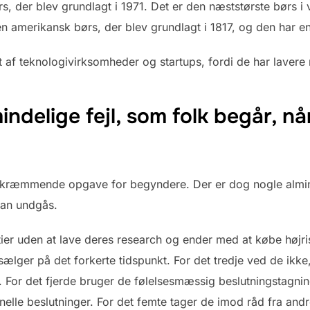
, der blev grundlagt i 1971. Det er den næststørste børs 
 en amerikansk børs, der blev grundlagt i 1817, og den har e
af teknologivirksomheder og startups, fordi de har lavere
ndelige fejl, som folk begår, når
 skræmmende opgave for begyndere. Der er dog nogle almind
kan undgås.
aktier uden at lave deres research og ender med at købe højri
ælger på det forkerte tidspunkt. For det tredje ved de ikke
r. For det fjerde bruger de følelsesmæssig beslutningstagning
tionelle beslutninger. For det femte tager de imod råd fra and