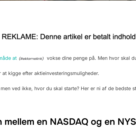
 måde at
vokse dine penge på. Men hvor skal du
r at kigge efter aktieinvesteringsmuligheder.
r, men ved ikke, hvor du skal starte? Her er ni af de bedste s
en mellem en NASDAQ og en NY