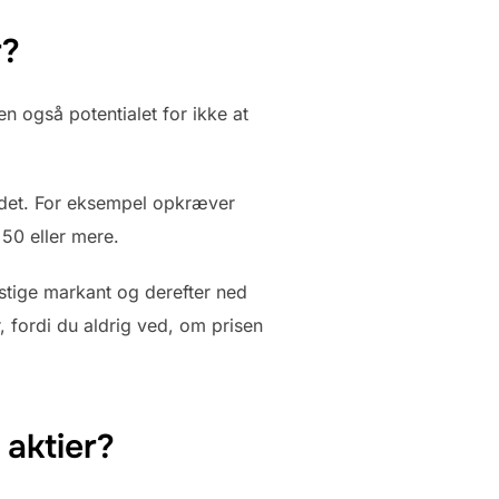
r?
en også potentialet for ikke at
e det. For eksempel opkræver
50 eller mere.
 stige markant og derefter ned
r, fordi du aldrig ved, om prisen
 aktier?