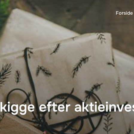
Forside
 kigge efter aktieinve