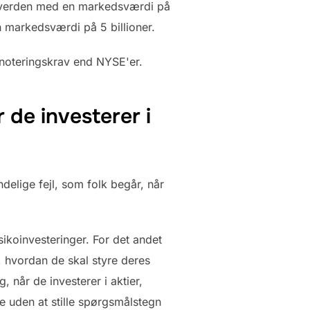
i verden med en markedsværdi på
n markedsværdi på 5 billioner.
 noteringskrav end NYSE'er.
 de investerer i
elige fejl, som folk begår, når
sikoinvesteringer. For det andet
, hvordan de skal styre deres
, når de investerer i aktier,
re uden at stille spørgsmålstegn