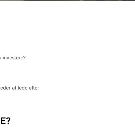
 investere?
teder at lede efter
SE?