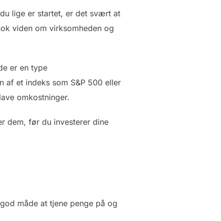
u lige er startet, er det svært at
ar nok viden om virksomheden og
de er en type
n af et indeks som S&P 500 eller
 lave omkostninger.
rer dem, før du investerer dine
en god måde at tjene penge på og