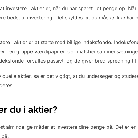
 investere i aktier er, når du har sparet lidt penge op. Når d
være bedst til investering. Det skyldes, at du måske ikke h
re i aktier er at starte med billige indeksfonde. Indeksfon
erer i en gruppe værdipapirer, der matcher sammensætninge
deksfonde forvaltes passivt, og de giver bred spredning til
viduelle aktier, så er det vigtigt, at du undersøger og stude
deres
r du i aktier?
 mest almindelige måder at investere dine penge på. Det er 
 på.